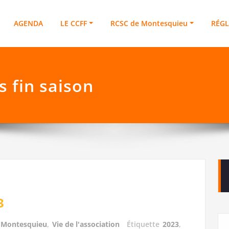
Feux de Forêt
esquieu (66)
AGENDA
LE CCFF
RCSC de Montesquieu
RÉG
s fin saison
3
 Montesquieu
,
Vie de l'association
Étiquette
2023
,